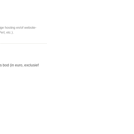
ige hosting en/of website-
erl, etc.).
 bod (in euro, exclusief