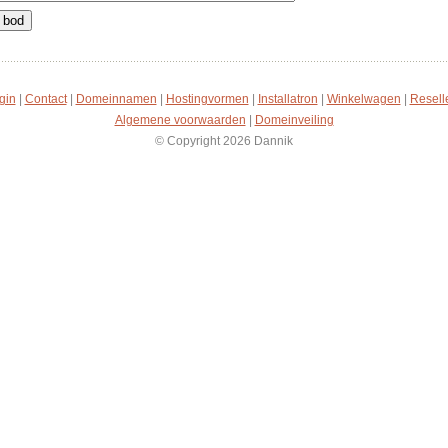
gin
|
Contact
|
Domeinnamen
|
Hostingvormen
|
Installatron
|
Winkelwagen
|
Resell
Algemene voorwaarden
|
Domeinveiling
© Copyright 2026 Dannik