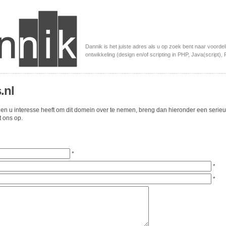
Dannik is het juiste adres als u op zoek bent naar voordel
ontwikkeling (design en/of scripting in PHP, Java(script), P
.nl
dien u interesse heeft om dit domein over te nemen, breng dan hieronder een serieus
 ons op.
*
*
*